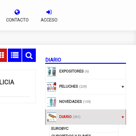
CONTACTO
ACCESO
DIARIO
EXPOSITORES
(6)
LICIA
PELUCHES
(229)
NOVEDADES
(159)
DIARIO
(351)
EUROBYC