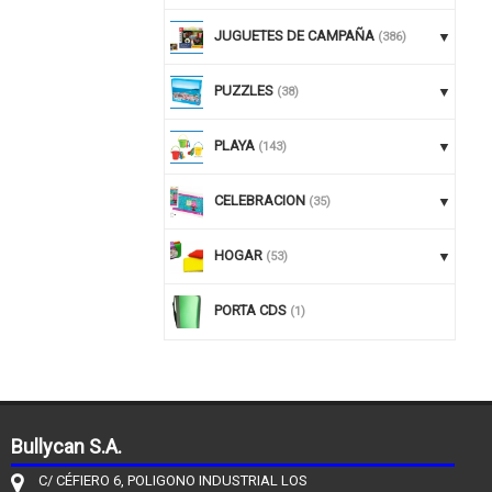
JUGUETES DE CAMPAÑA
(386)
PUZZLES
(38)
PLAYA
(143)
CELEBRACION
(35)
HOGAR
(53)
PORTA CDS
(1)
Bullycan S.A.
C/ CÉFIERO 6, POLIGONO INDUSTRIAL LOS