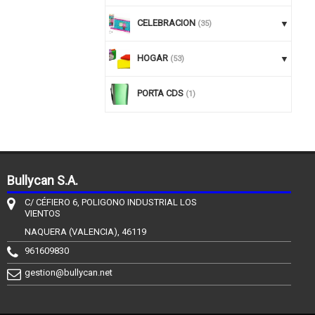
CELEBRACION
(35)
HOGAR
(53)
PORTA CDS
(1)
Bullycan S.A.
C/ CÉFIERO 6, POLIGONO INDUSTRIAL LOS
VIENTOS
NAQUERA (VALENCIA), 46119
961609830
gestion@bullycan.net