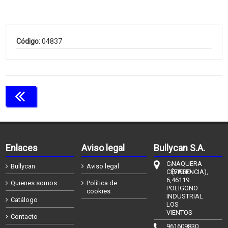
Código:
04837
Continuar comprando
Enlaces
Aviso legal
Bullycan S.A.
C/
NAQUERA
Bullycan
Aviso legal
CÉFIERO
(VALENCIA),
6,
46119
Quienes somos
Política de
POLIGONO
cookies
INDUSTRIAL
Catálogo
LOS
VIENTOS
Contacto
961609830