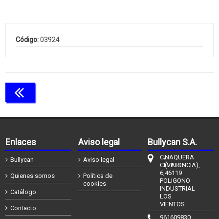
Código:
03924
Continuar comprando
Enlaces
Aviso legal
Bullycan S.A.
C/
NAQUERA
Bullycan
Aviso legal
CÉFIERO
(VALENCIA),
6,
46119
Quienes somos
Política de
POLIGONO
cookies
INDUSTRIAL
Catálogo
LOS
VIENTOS
Contacto
961609830