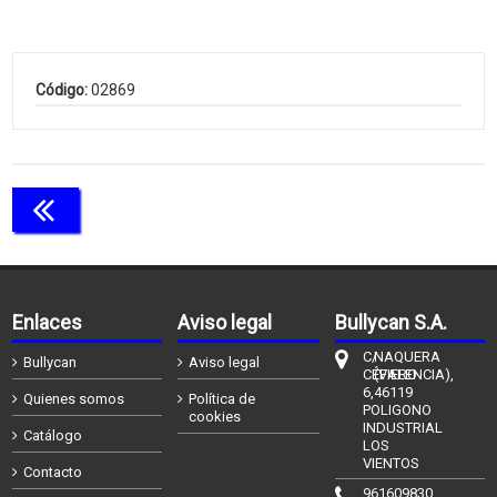
Código:
02869
Continuar comprando
Enlaces
Aviso legal
Bullycan S.A.
C/
NAQUERA
Bullycan
Aviso legal
CÉFIERO
(VALENCIA),
6,
46119
Quienes somos
Política de
POLIGONO
cookies
INDUSTRIAL
Catálogo
LOS
VIENTOS
Contacto
961609830