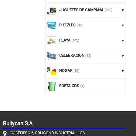
JUGUETES DE CAMPAÑA
(386)
PUZZLES
(38)
PLAYA
(143)
CELEBRACION
(35)
HOGAR
(53)
PORTA CDS
(1)
Bullycan S.A.
C/ CÉFIERO 6, POLIGONO INDUSTRIAL LOS