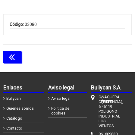
Código:
03080
Continuar comprando
Enlaces
Aviso legal
Bullycan S.A.
C/
NAQUERA
Bullycan
Aviso legal
CÉFIERO
(VALENCIA),
6,
46119
Quienes somos
Política de
POLIGONO
cookies
INDUSTRIAL
Catálogo
LOS
VIENTOS
Contacto
961609830