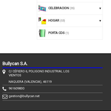
CELEBRACION
(35)
HOGAR
(53)
PORTA CDS
(1)
Bullycan S.A.
C/ CÉFIERO 6, POLIGONO INDUSTRIAL LOS
VIENTOS
NAQUERA (VALENCIA), 46119
961609830
gestion@bullycan.net