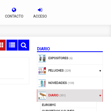
CONTACTO
ACCESO
DIARIO
EXPOSITORES
(6)
PELUCHES
(229)
NOVEDADES
(159)
DIARIO
(351)
EUROBYC