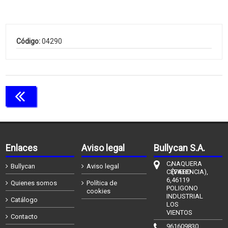
Código:
04290
Continuar comprando
Enlaces
Aviso legal
Bullycan S.A.
C/
NAQUERA
Bullycan
Aviso legal
CÉFIERO
(VALENCIA),
6,
46119
Quienes somos
Política de
POLIGONO
cookies
INDUSTRIAL
Catálogo
LOS
VIENTOS
Contacto
961609830