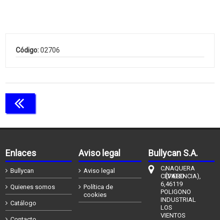
Código:
02706
Continuar comprando
Enlaces
Aviso legal
Bullycan S.A.
C/
NAQUERA
Bullycan
Aviso legal
CÉFIERO
(VALENCIA),
6,
46119
Quienes somos
Política de
POLIGONO
cookies
INDUSTRIAL
Catálogo
LOS
VIENTOS
Contacto