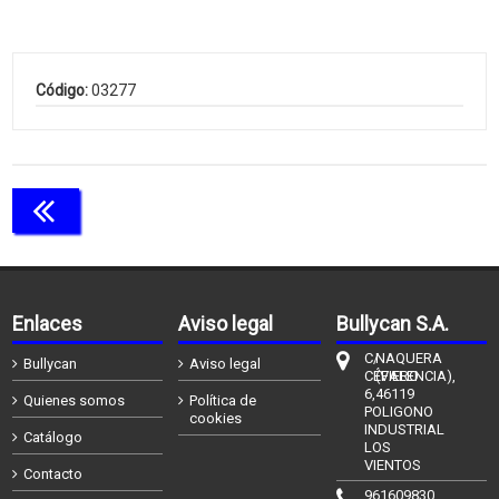
Código:
03277
Continuar comprando
Enlaces
Aviso legal
Bullycan S.A.
C/
NAQUERA
Bullycan
Aviso legal
CÉFIERO
(VALENCIA),
6,
46119
Quienes somos
Política de
POLIGONO
cookies
INDUSTRIAL
Catálogo
LOS
VIENTOS
Contacto
961609830