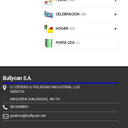
(143)
CELEBRACION
(35)
HOGAR
(53)
PORTA CDS
(1)
Bullycan S.A.
C/ CÉFIERO 6, POLIGONO INDUSTRIAL LOS
VIENTOS
NAQUERA (VALENCIA), 46119
961609830
gestion@bullycan.net