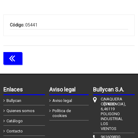
Código:
05441
Continuar comprando
Enlaces
Aviso legal
Bullycan S.A.
C/
NAQUERA
Bullycan
Aviso legal
CÉFIERO
(VALENCIA),
6,
46119
Quienes somos
Política de
POLIGONO
cookies
INDUSTRIAL
Catálogo
LOS
VIENTOS
Contacto
961609830