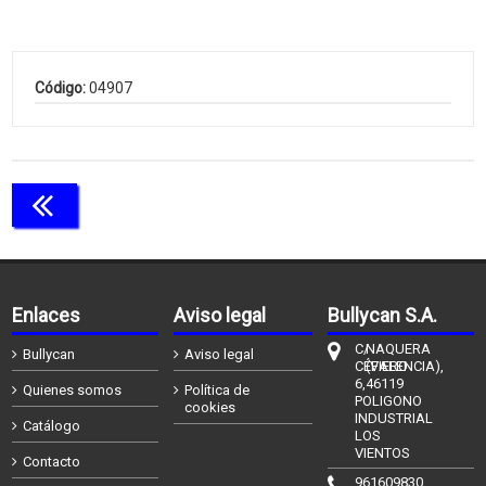
Código:
04907
Continuar comprando
Enlaces
Aviso legal
Bullycan S.A.
C/
NAQUERA
Bullycan
Aviso legal
CÉFIERO
(VALENCIA),
6,
46119
Quienes somos
Política de
POLIGONO
cookies
INDUSTRIAL
Catálogo
LOS
VIENTOS
Contacto
961609830