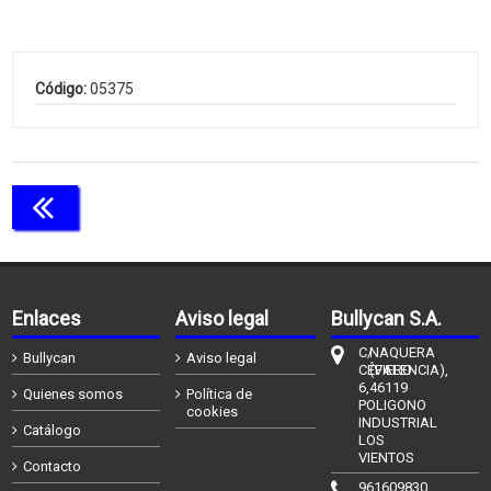
Código:
05375
Continuar comprando
Enlaces
Aviso legal
Bullycan S.A.
C/
NAQUERA
Bullycan
Aviso legal
CÉFIERO
(VALENCIA),
6,
46119
Quienes somos
Política de
POLIGONO
cookies
INDUSTRIAL
Catálogo
LOS
VIENTOS
Contacto
961609830