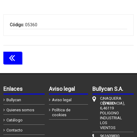
Código:
05360
Continuar comprando
Enlaces
Aviso legal
Bullycan S.A.
C/
NAQUERA
Bullycan
Aviso legal
CÉFIERO
(VALENCIA),
6,
46119
Quienes somos
Política de
POLIGONO
cookies
INDUSTRIAL
Catálogo
LOS
VIENTOS
Contacto
961609830