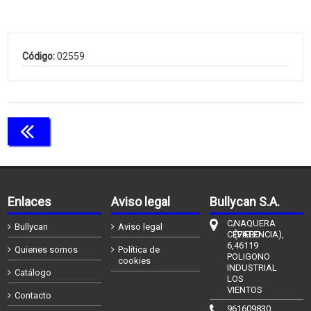
Código:
02559
Continuar comprando
Enlaces
Aviso legal
Bullycan S.A.
C/
NAQUERA
Bullycan
Aviso legal
CÉFIERO
(VALENCIA),
6,
46119
Quienes somos
Política de
POLIGONO
cookies
INDUSTRIAL
Catálogo
LOS
VIENTOS
Contacto
961609830