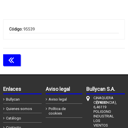
Código:
95539
Continuar comprando
Enlaces
Aviso legal
Bullycan S.A.
C/
NAQUERA
Bullycan
Aviso legal
CÉFIERO
(VALENCIA),
6,
46119
Quienes somos
Política de
POLIGONO
cookies
INDUSTRIAL
Catálogo
LOS
VIENTOS
Contacto