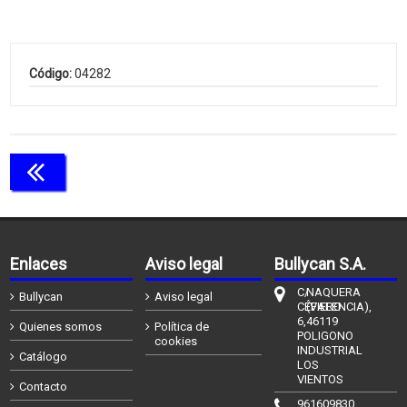
Código:
04282
Continuar comprando
Enlaces
Aviso legal
Bullycan S.A.
C/
NAQUERA
Bullycan
Aviso legal
CÉFIERO
(VALENCIA),
6,
46119
Quienes somos
Política de
POLIGONO
cookies
INDUSTRIAL
Catálogo
LOS
VIENTOS
Contacto
961609830