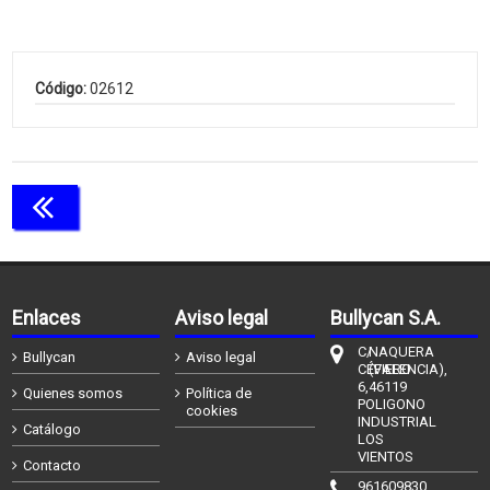
Código:
02612
Continuar comprando
Enlaces
Aviso legal
Bullycan S.A.
C/
NAQUERA
Bullycan
Aviso legal
CÉFIERO
(VALENCIA),
6,
46119
Quienes somos
Política de
POLIGONO
cookies
INDUSTRIAL
Catálogo
LOS
VIENTOS
Contacto
961609830