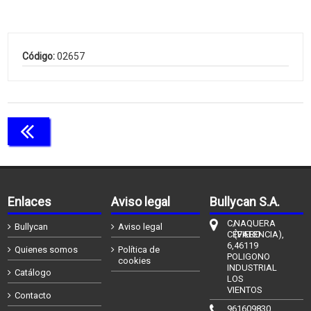
Código:
02657
Continuar comprando
Enlaces
Aviso legal
Bullycan S.A.
C/
NAQUERA
Bullycan
Aviso legal
CÉFIERO
(VALENCIA),
6,
46119
Quienes somos
Política de
POLIGONO
cookies
INDUSTRIAL
Catálogo
LOS
VIENTOS
Contacto
961609830