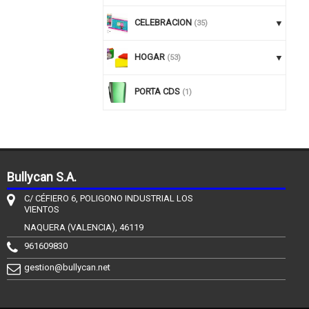
CELEBRACION
(35)
HOGAR
(53)
PORTA CDS
(1)
Bullycan S.A.
C/ CÉFIERO 6, POLIGONO INDUSTRIAL LOS
VIENTOS
NAQUERA (VALENCIA), 46119
961609830
gestion@bullycan.net