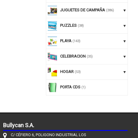
JUGUETES DE CAMPAÑA
(386)
PUZZLES
(38)
PLAYA
(143)
CELEBRACION
(35)
HOGAR
(53)
PORTA CDS
(1)
Bullycan S.A.
C/ CÉFIERO 6, POLIGONO INDUSTRIAL LOS