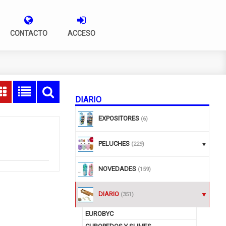
CONTACTO
ACCESO
DIARIO
EXPOSITORES
(6)
PELUCHES
(229)
NOVEDADES
(159)
DIARIO
(351)
EUROBYC