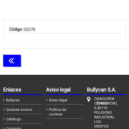
Código:
02078
Continuar comprando
Enlaces
Aviso legal
Bullycan S.A.
C/
NAQUERA
Bullycan
Aviso legal
CÉFIERO
(VALENCIA),
6,
46119
Quienes somos
Política de
POLIGONO
cookies
INDUSTRIAL
Catálogo
LOS
VIENTOS
Contacto