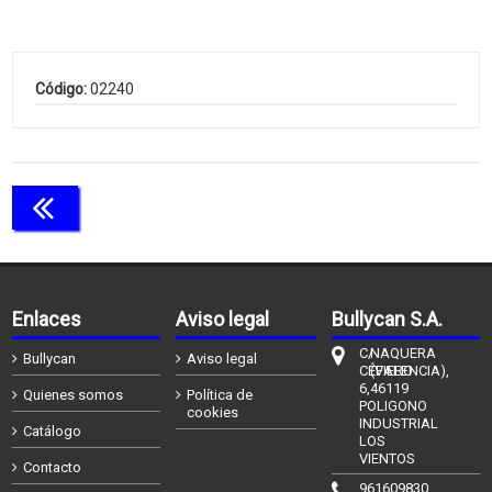
Código:
02240
Continuar comprando
Enlaces
Aviso legal
Bullycan S.A.
C/
NAQUERA
Bullycan
Aviso legal
CÉFIERO
(VALENCIA),
6,
46119
Quienes somos
Política de
POLIGONO
cookies
INDUSTRIAL
Catálogo
LOS
VIENTOS
Contacto
961609830