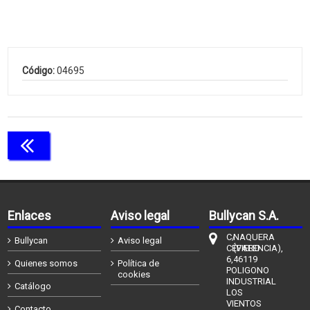
Código:
04695
Continuar comprando
Enlaces
Aviso legal
Bullycan S.A.
C/
NAQUERA
Bullycan
Aviso legal
CÉFIERO
(VALENCIA),
6,
46119
Quienes somos
Política de
POLIGONO
cookies
INDUSTRIAL
Catálogo
LOS
VIENTOS
Contacto