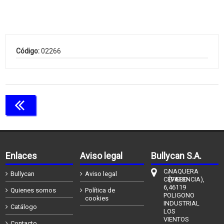
Código:
02266
Continuar comprando
Enlaces
Aviso legal
Bullycan S.A.
C/
NAQUERA
Bullycan
Aviso legal
CÉFIERO
(VALENCIA),
6,
46119
Quienes somos
Política de
POLIGONO
cookies
INDUSTRIAL
Catálogo
LOS
VIENTOS
Contacto